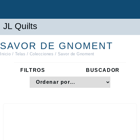
JL Quilts
SAVOR DE GNOMENT
Inicio
/
Telas
/
Colecciones
/ Savor de Gnoment
FILTROS
BUSCADOR