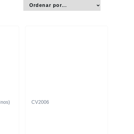
inos)
CV2006