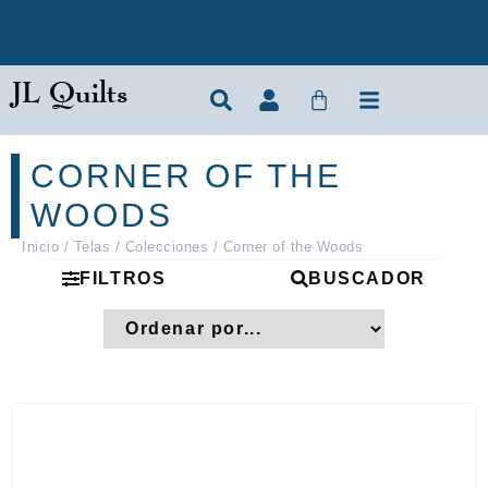
JL Quilts
CORNER OF THE
WOODS
Inicio
/
Telas
/
Colecciones
/ Corner of the Woods
FILTROS
BUSCADOR