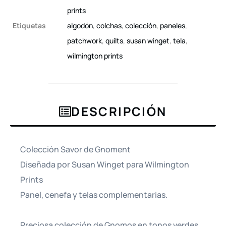
prints
Etiquetas
algodón
,
colchas
,
colección
,
paneles
,
patchwork
,
quilts
,
susan winget
,
tela
,
wilmington prints
DESCRIPCIÓN
Colección Savor de Gnoment
Diseñada por Susan Winget para Wilmington
Prints
Panel, cenefa y telas complementarias.
Preciosa colección de Gnomos en tonos verdes,