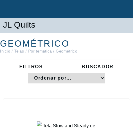
JL Quilts
GEOMÉTRICO
Inicio
/
Telas
/
Por temática
/ Geométrico
FILTROS
BUSCADOR