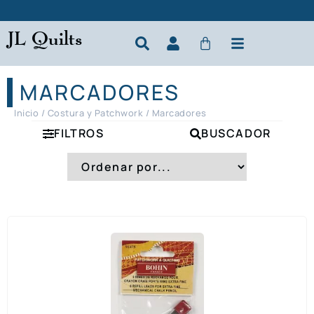
JL Quilts
MARCADORES
Inicio
/
Costura y Patchwork
/ Marcadores
FILTROS
BUSCADOR