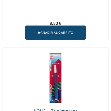
8,50
€
AÑADIR AL CARRITO
AQUA – Trickmarker