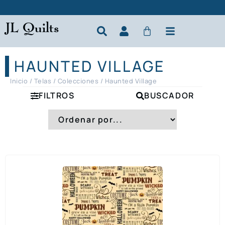
JL Quilts
HAUNTED VILLAGE
Inicio
/
Telas
/
Colecciones
/ Haunted Village
FILTROS
BUSCADOR