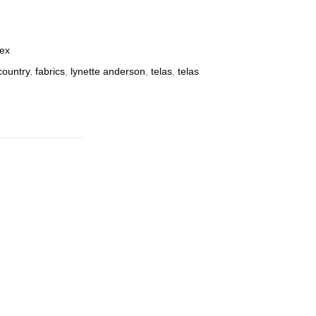
ex
country
,
fabrics
,
lynette anderson
,
telas
,
telas