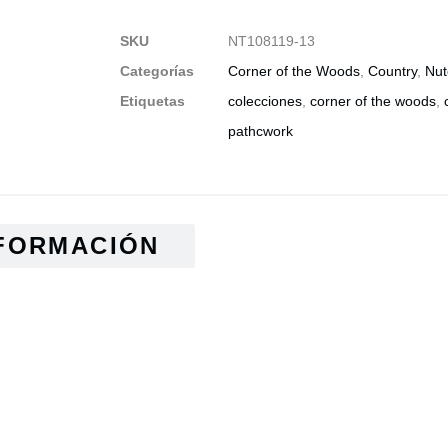
SKU
NT108119-13
Categorías
Corner of the Woods
,
Country
,
Nut
Etiquetas
colecciones
,
corner of the woods
,
pathcwork
FORMACIÓN