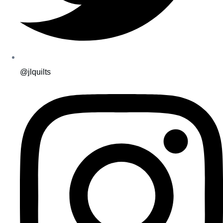
@jlquilts