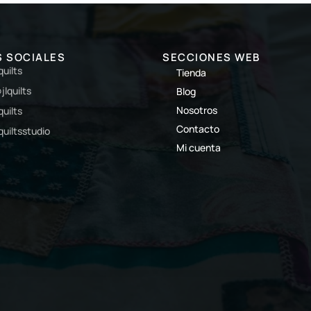
S SOCIALES
SECCIONES WEB
lquilts
Tienda
jlquilts
Blog
Nosotros
lquilts
Contacto
lquiltsstudio
Mi cuenta