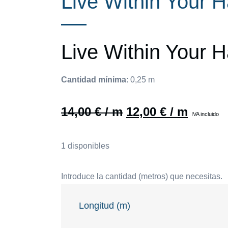
Live Within Your H
Live Within Your H
Cantidad mínima
:
0,25
m
14,00
€
/ m
12,00
€
/ m
IVA incluido
1 disponibles
Introduce la cantidad (metros) que necesitas.
Longitud (m)