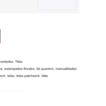
vedades
,
Tilda
va
,
estampados florales
,
fat quarters
,
manualidades
unch
,
telas
,
telas patchwork
,
tilda