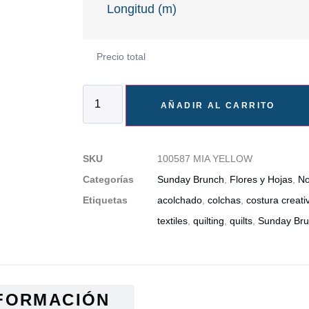
Longitud (m)
Precio total
AÑADIR AL CARRITO
SKU
100587 MIA YELLOW
Categorías
Sunday Brunch
,
Flores y Hojas
,
No
Etiquetas
acolchado
,
colchas
,
costura creati
textiles
,
quilting
,
quilts
,
Sunday Br
FORMACIÓN