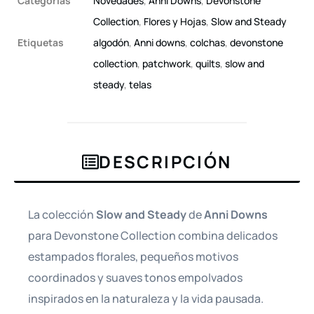
Categorías
Novedades
,
Anni Downs
,
Devonstone
Collection
,
Flores y Hojas
,
Slow and Steady
Etiquetas
algodón
,
Anni downs
,
colchas
,
devonstone
collection
,
patchwork
,
quilts
,
slow and
steady
,
telas
DESCRIPCIÓN
La colección
Slow and Steady
de
Anni Downs
para Devonstone Collection combina delicados
estampados florales, pequeños motivos
coordinados y suaves tonos empolvados
inspirados en la naturaleza y la vida pausada.