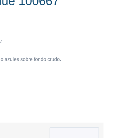
lue 100667
e
o azules sobre fondo crudo.