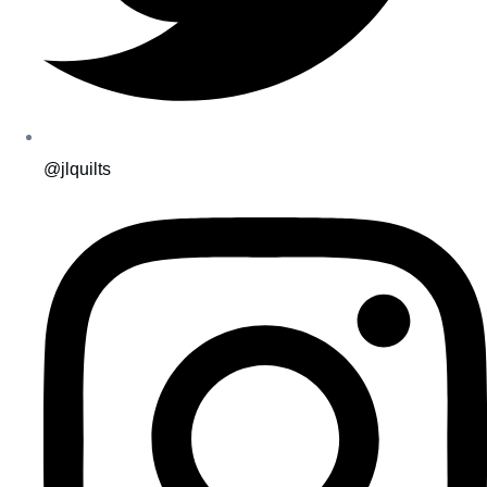
@jlquilts