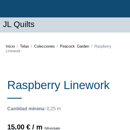
JL Quilts
Inicio
/
Telas
/
Colecciones
/
Peacock Garden
/ Raspberry
Linework
Raspberry Linework
Cantidad mínima
:
0,25
m
15,00
€
/ m
IVA incluido