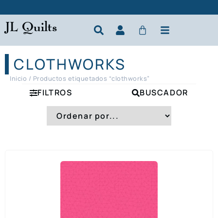
JL Quilts
CLOTHWORKS
Inicio
/ Productos etiquetados “clothworks”
FILTROS
BUSCADOR