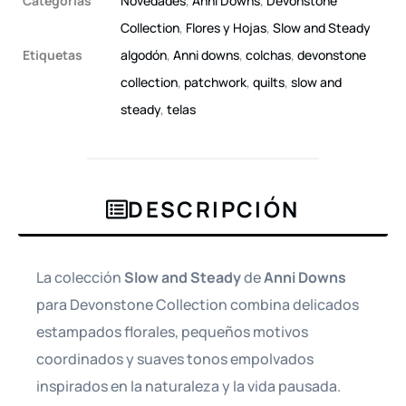
Categorías
Novedades
,
Anni Downs
,
Devonstone
Collection
,
Flores y Hojas
,
Slow and Steady
Etiquetas
algodón
,
Anni downs
,
colchas
,
devonstone
collection
,
patchwork
,
quilts
,
slow and
steady
,
telas
DESCRIPCIÓN
La colección
Slow and Steady
de
Anni Downs
para Devonstone Collection combina delicados
estampados florales, pequeños motivos
coordinados y suaves tonos empolvados
inspirados en la naturaleza y la vida pausada.