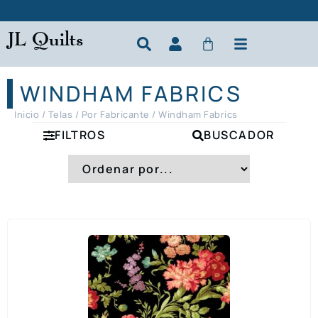
JL Quilts
WINDHAM FABRICS
Inicio
/
Telas
/
Por Fabricante
/ Windham Fabrics
FILTROS
BUSCADOR