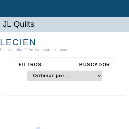
JL Quilts
LECIEN
Inicio
/
Telas
/
Por Fabricante
/ Lecien
FILTROS
BUSCADOR