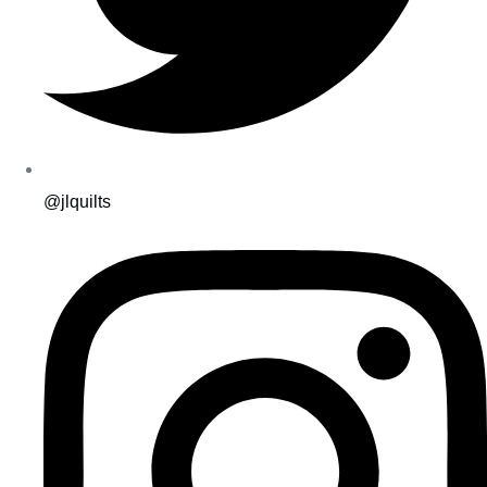
@jlquilts