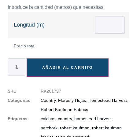
Introduce la cantidad (metros) que necesitas.
Longitud (m)
Precio total
AÑADIR AL CARRITO
SKU
RK201797
Categorías
Country
,
Flores y Hojas
,
Homestead Harvest
,
Robert Kaufman Fabrics
Etiquetas
colchas
,
country
,
homestead harvest
,
patchork
,
robert kaufman
,
robert kaufman
fabrics
,
telas de pathwork