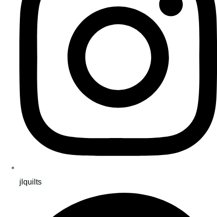
jlquilts