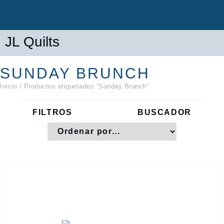
JL Quilts
SUNDAY BRUNCH
Inicio
/ Productos etiquetados “Sunday Brunch”
FILTROS
BUSCADOR