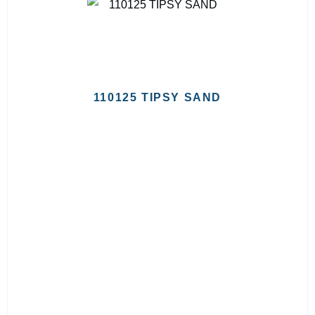
110125 TIPSY SAND