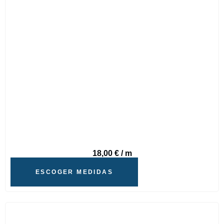
18,00
€
/ m
ESCOGER MEDIDAS