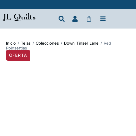
JL Quilts
Inicio
/
Telas
/
Colecciones
/
Down Tinsel Lane
/ Red
Poinsettias
OFERTA