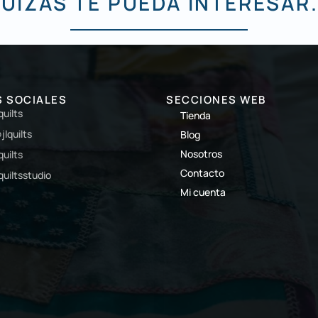
UIZÁS TE PUEDA INTERESAR.
S SOCIALES
SECCIONES WEB
lquilts
Tienda
jlquilts
Blog
Nosotros
lquilts
Contacto
lquiltsstudio
Mi cuenta