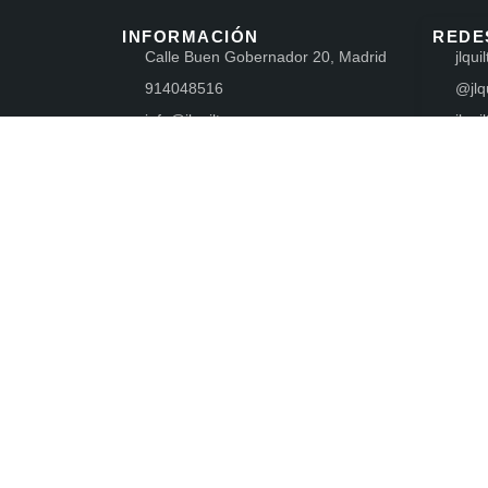
INFORMACIÓN
REDE
Calle Buen Gobernador 20, Madrid
jlquil
914048516
@jlqu
info@jlquilts.com
jlquil
Lunes
jlqui
16:00 - 19:30
Martes a Jueves
10:00 - 13:30 | 16:00 - 19:30
Viernes
10:00 - 13:30 | 15:00 - 18:00
Sábados
10:00 - 13:30