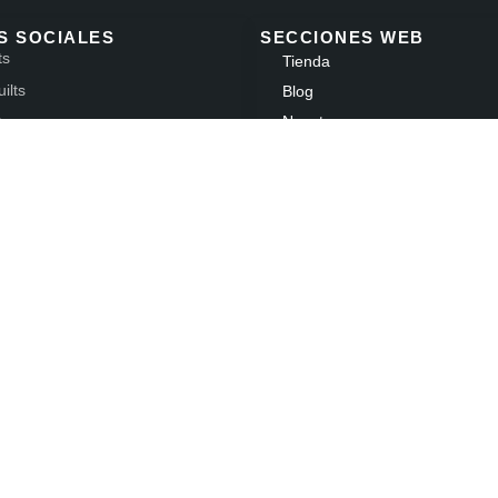
S SOCIALES
SECCIONES WEB
ts
Tienda
ilts
Blog
Nosotros
ts
Contacto
ltsstudio
Mi cuenta