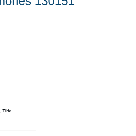
mories 130151
,
Tilda