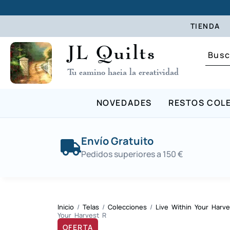
TIENDA
JL Quilts
Tu camino hacia la creatividad
NOVEDADES
RESTOS COL
Envío Gratuito
Pedidos superiores a 150 €
Inicio
/
Telas
/
Colecciones
/
Live Within Your Harve
Your Harvest R
OFERTA