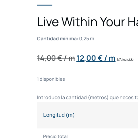
Live Within Your H
Cantidad mínima
:
0,25
m
14,00
€
/ m
12,00
€
/ m
IVA incluido
1 disponibles
Introduce la cantidad (metros) que necesit
Longitud (m)
Precio total