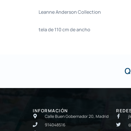
Leanne Anderson Collection
tela de 110 cm de ancho
Q
INFORMACIÓN
REDE
Calle Buen Gobernador 20, Madrid
j
914048516
@