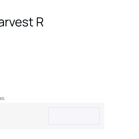
arvest R
as.