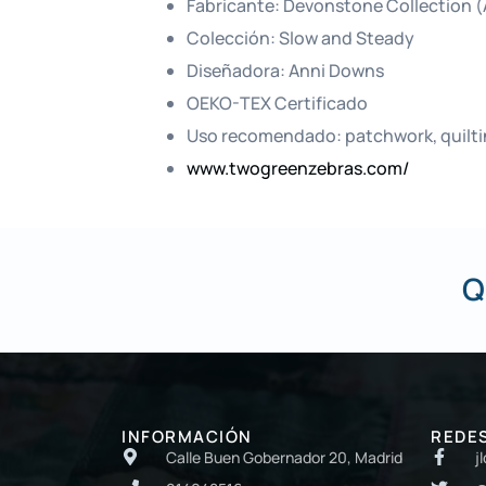
Fabricante: Devonstone Collection (A
Colección: Slow and Steady
Diseñadora: Anni Downs
OEKO-TEX Certificado
Uso recomendado: patchwork, quiltin
www.twogreenzebras.com/
Q
INFORMACIÓN
REDE
Calle Buen Gobernador 20, Madrid
j