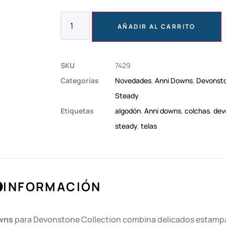
AÑADIR AL CARRITO
SKU
7429
Categorías
Novedades
,
Anni Downs
,
Devonsto
Steady
Etiquetas
algodón
,
Anni downs
,
colchas
,
dev
steady
,
telas
INFORMACIÓN
wns
para Devonstone Collection combina delicados estampa