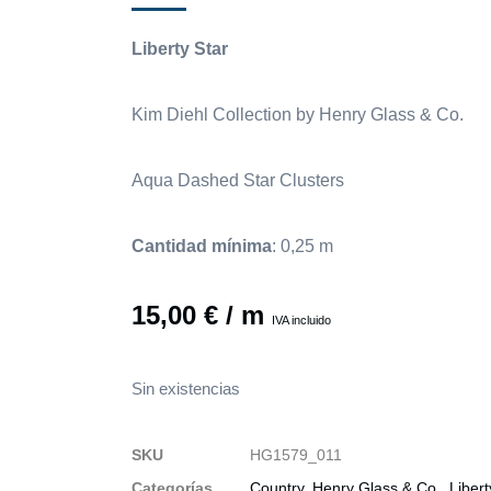
Liberty Star
Kim Diehl Collection by Henry Glass & Co.
Aqua Dashed Star Clusters
Cantidad mínima
:
0,25
m
15,00
€
/ m
IVA incluido
Sin existencias
SKU
HG1579_011
Categorías
Country
,
Henry Glass & Co.
,
Libert