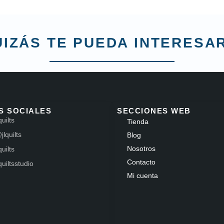
IZÁS TE PUEDA INTERESAR
S SOCIALES
SECCIONES WEB
quilts
Tienda
jlquilts
Blog
Nosotros
quilts
Contacto
lquiltsstudio
Mi cuenta