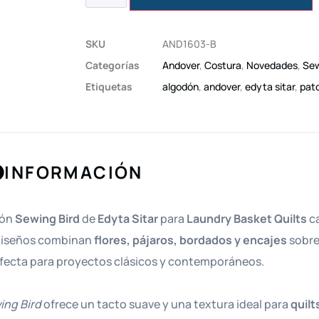
SKU
AND1603-B
Categorías
Andover
,
Costura
,
Novedades
,
Sew
Etiquetas
algodón
,
andover
,
edyta sitar
,
pat
INFORMACIÓN
ión
Sewing Bird
de
Edyta Sitar
para
Laundry Basket Quilts
ca
 diseños combinan
flores, pájaros, bordados y encajes
sobre 
fecta para proyectos clásicos y contemporáneos.
ing Bird
ofrece un tacto suave y una textura ideal para
quilt