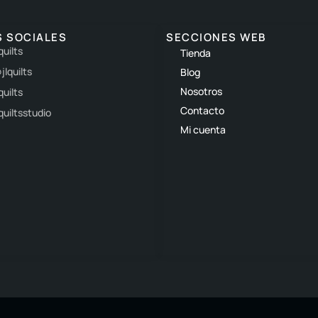
S SOCIALES
SECCIONES WEB
lquilts
Tienda
jlquilts
Blog
Nosotros
lquilts
Contacto
lquiltsstudio
Mi cuenta