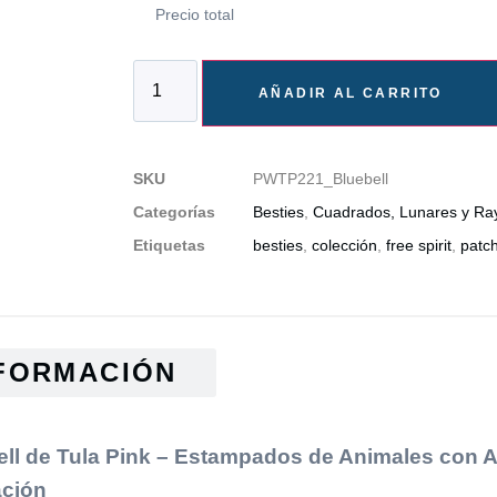
Precio total
AÑADIR AL CARRITO
SKU
PWTP221_Bluebell
Categorías
Besties
,
Cuadrados, Lunares y Ra
Etiquetas
besties
,
colección
,
free spirit
,
patc
FORMACIÓN
ell de Tula Pink – Estampados de Animales con 
ación