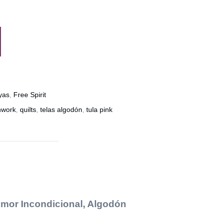
yas
,
Free Spirit
hwork
,
quilts
,
telas algodón
,
tula pink
Amor Incondicional, Algodón