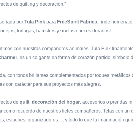
ctos de quilting y decoración.”
diseñada por
Tula Pink
para
FreeSpirit Fabrics
, rinde homenaje
onejos, tortugas, hamsters ¡e incluso peces dorados!
rtimos con nuestros compañeros animales, Tula Pink finalmente 
 Charmer
, es un colgante en forma de corazón partido, símbolo 
vida, con tonos brillantes complementados por toques metálicos 
las con carácter para sus proyectos más alegres.
yectos de
quilt
,
decoración del hogar
, accesorios o prendas i
ar como recuerdo de nuestros fieles compañeros. Telas con un d
s, estuches, organizadores…. y todo lo que tu imaginación quie