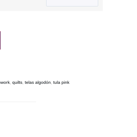
hwork
,
quilts
,
telas algodón
,
tula pink