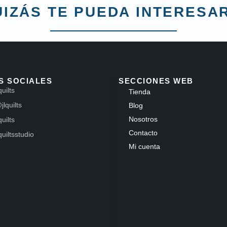
IZÁS TE PUEDA INTERESAR
S SOCIALES
SECCIONES WEB
quilts
Tienda
jlquilts
Blog
Nosotros
quilts
Contacto
lquiltsstudio
Mi cuenta