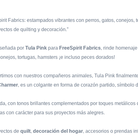
rit Fabrics: estampados vibrantes con perros, gatos, conejos, t
ctos de quilting y decoración.”
diseñada por
Tula Pink
para
FreeSpirit Fabrics
, rinde homenaje
onejos, tortugas, hamsters ¡e incluso peces dorados!
rtimos con nuestros compañeros animales, Tula Pink finalmente 
 Charmer
, es un colgante en forma de corazón partido, símbolo 
vida, con tonos brillantes complementados por toques metálicos 
las con carácter para sus proyectos más alegres.
yectos de
quilt
,
decoración del hogar
, accesorios o prendas i