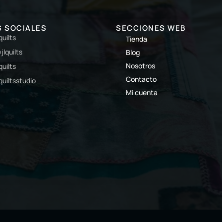
S SOCIALES
SECCIONES WEB
lquilts
Tienda
jlquilts
Blog
Nosotros
lquilts
Contacto
lquiltsstudio
Mi cuenta