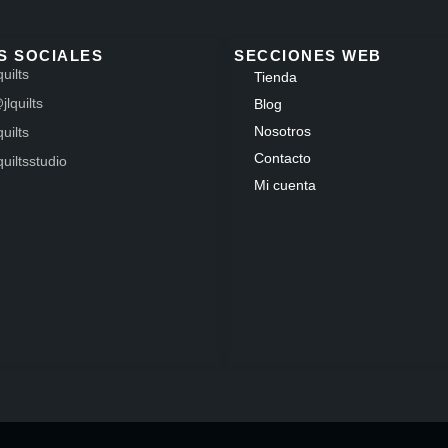
S SOCIALES
SECCIONES WEB
quilts
Tienda
jlquilts
Blog
Nosotros
quilts
Contacto
lquiltsstudio
Mi cuenta