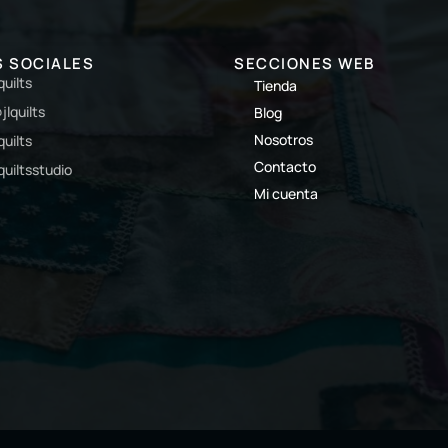
S SOCIALES
SECCIONES WEB
lquilts
Tienda
jlquilts
Blog
Nosotros
lquilts
Contacto
lquiltsstudio
Mi cuenta