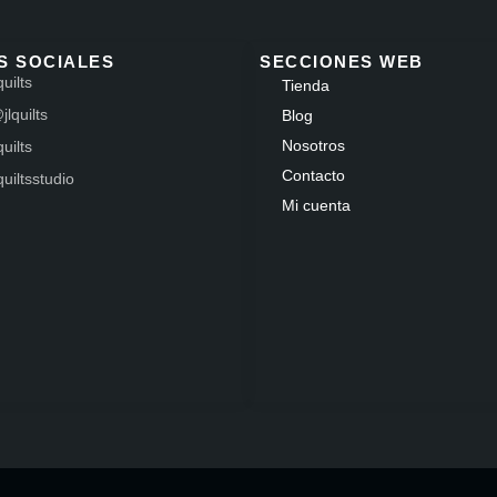
S SOCIALES
SECCIONES WEB
quilts
Tienda
jlquilts
Blog
Nosotros
quilts
Contacto
lquiltsstudio
Mi cuenta