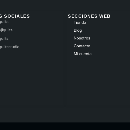
S SOCIALES
SECCIONES WEB
quilts
Tienda
jlquilts
Blog
Nosotros
quilts
Contacto
lquiltsstudio
Mi cuenta