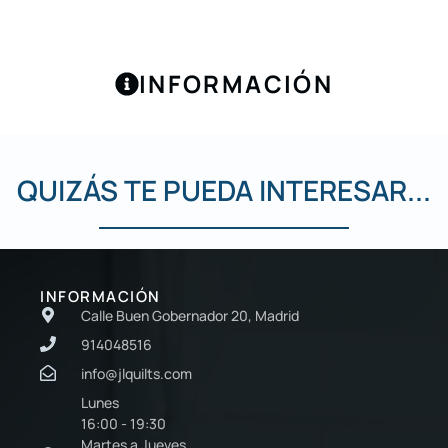
INFORMACIÓN
QUIZÁS TE PUEDA INTERESAR...
INFORMACIÓN
Calle Buen Gobernador 20, Madrid
914048516
info@jlquilts.com
Lunes
16:00 - 19:30
Martes a Jueves