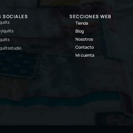
S SOCIALES
SECCIONES WEB
lquilts
Tienda
jlquilts
Blog
Nosotros
lquilts
Contacto
lquiltsstudio
Mi cuenta