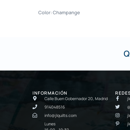
Color: Champange
Q
INFORMACIÓN
REDE
Calle Buen Gobernador 20, Madrid
j
914048516
@
info@jlquilts.com
j
Lunes
j
16:00 - 19:30