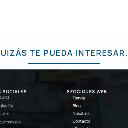
UIZÁS TE PUEDA INTERESAR.
S SOCIALES
SECCIONES WEB
lquilts
Tienda
jlquilts
Blog
Nosotros
lquilts
Contacto
lquiltsstudio