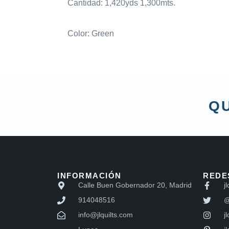
Cantidad: 1,420yds 1,300mts.
Color: Green
QU
INFORMACIÓN
REDE
Calle Buen Gobernador 20, Madrid
jl
914048516
@
info@jlquilts.com
jl