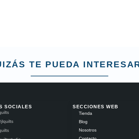
IZÁS TE PUEDA INTERESAR
S SOCIALES
SECCIONES WEB
quilts
Tienda
jlquilts
Blog
Nosotros
quilts
Contacto