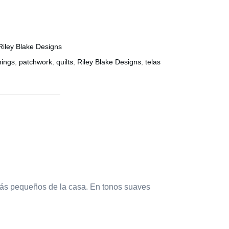
Riley Blake Designs
things
,
patchwork
,
quilts
,
Riley Blake Designs
,
telas
 más pequeños de la casa. En tonos suaves