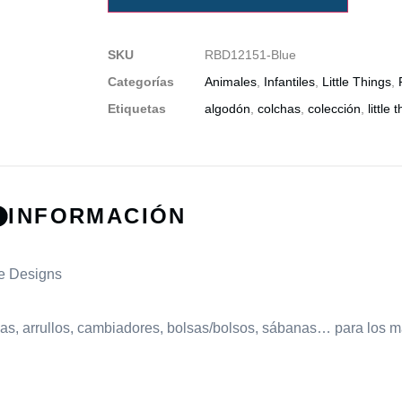
SKU
RBD12151-Blue
Categorías
Animales
,
Infantiles
,
Little Things
,
Etiquetas
algodón
,
colchas
,
colección
,
little 
INFORMACIÓN
ke Designs
has, arrullos, cambiadores, bolsas/bolsos, sábanas… para los