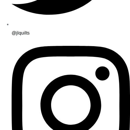
@jlquilts