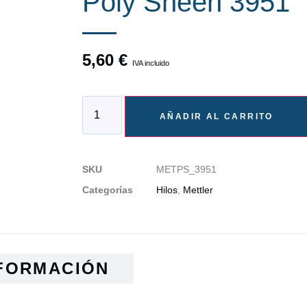
Poly Sheen 3951
5,60
€
IVA incluido
AÑADIR AL CARRITO
SKU
METPS_3951
Categorías
Hilos
,
Mettler
FORMACIÓN