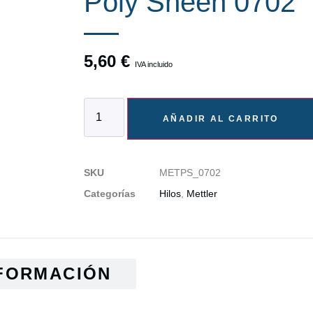
Poly Sheen 0702
5,60
€
IVA incluido
AÑADIR AL CARRITO
SKU
METPS_0702
Categorías
Hilos
,
Mettler
FORMACIÓN