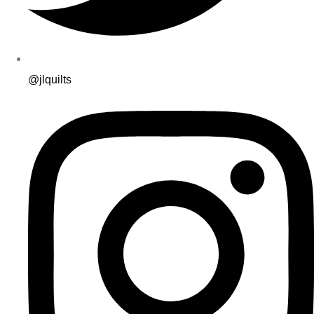
@jlquilts