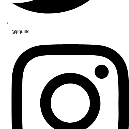
@jlquilts