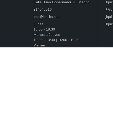
Calle Buen Gobernador 20, Madrid
jlquil
914048516
@jlqu
info@jlquilts.com
jlquil
Lunes
jlqui
16:00 - 19:30
Martes a Jueves
10:00 - 13:30 | 16:00 - 19:30
Viernes
10:00 - 13:30 | 15:00 - 18:00
Sábados
10:00 - 13:30
© 2026 JLQUILTS