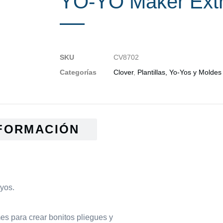
YO-YO Maker Ext
SKU
CV8702
Categorías
Clover
,
Plantillas, Yo-Yos y Moldes
FORMACIÓN
-yos.
es para crear bonitos pliegues y