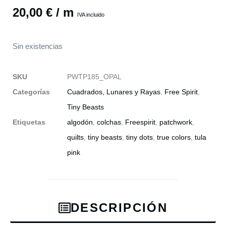
20,00
€
/ m
IVA incluido
Sin existencias
SKU
PWTP185_OPAL
Categorías
Cuadrados, Lunares y Rayas
,
Free Spirit
,
Tiny Beasts
Etiquetas
algodón
,
colchas
,
Freespirit
,
patchwork
,
quilts
,
tiny beasts
,
tiny dots
,
true colors
,
tula
pink
DESCRIPCIÓN